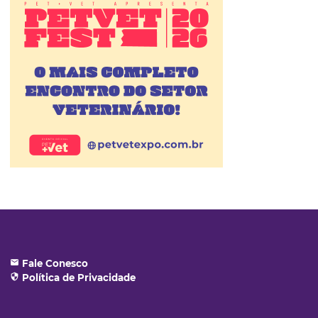
email
Fale Conesco
security
Política de Privacidade