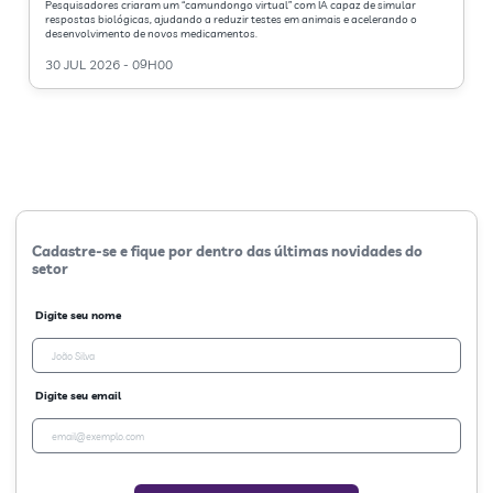
Pesquisadores criaram um “camundongo virtual” com IA capaz de simular
respostas biológicas, ajudando a reduzir testes em animais e acelerando o
desenvolvimento de novos medicamentos.
30 JUL 2026 - 09H00
Cadastre-se e fique por dentro das últimas novidades do
setor
Digite seu nome
Digite seu email