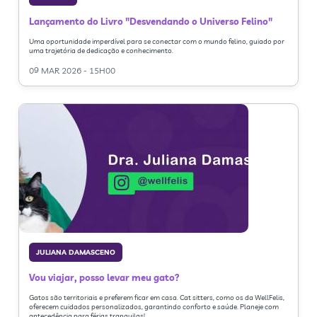
Lançamento do Livro "Desvendando o Universo Felino"
Uma oportunidade imperdível para se conectar com o mundo felino, guiado por
uma trajetória de dedicação e conhecimento.
09 MAR 2026 - 15H00
JULIANA DAMASCENO
Vou viajar, posso levar meu gato?
Gatos são territoriais e preferem ficar em casa. Cat sitters, como os da WellFelis,
oferecem cuidados personalizados, garantindo conforto e saúde. Planeje com
antecedência para férias tranquilas!