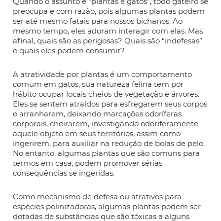
Quando o assunto é “plantas e gatos”, todo gateiro se
preocupa e com razão, pois algumas plantas podem
ser até mesmo fatais para nossos bichanos. Ao
mesmo tempo, eles adoram interagir com elas. Mas
afinal, quais são as perigosas? Quais são “indefesas”
e quais eles podem consumir?
A atratividade por plantas é um comportamento
comum em gatos, sua natureza felina tem por
hábito ocupar locais cheios de vegetação e árvores.
Eles se sentem atraídos para esfregarem seus corpos
e arranharem, deixando marcações odoríferas
corporais, cheirarem, investigando odoriferamente
aquele objeto em seus territórios, assim como
ingerirem, para auxiliar na redução de bolas de pelo.
No entanto, algumas plantas que são comuns para
termos em casa, podem promover sérias
consequências se ingeridas.
Como mecanismo de defesa ou atrativos para
espécies polinizadoras, algumas plantas podem ser
dotadas de substâncias que são tóxicas a alguns