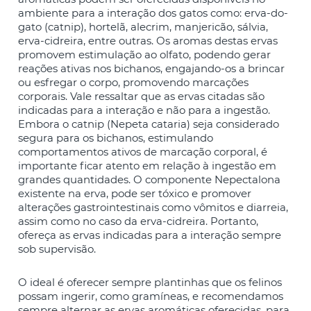
ambiente para a interação dos gatos como: erva-do-
gato (catnip), hortelã, alecrim, manjericão, sálvia,
erva-cidreira, entre outras. Os aromas destas ervas
promovem estimulação ao olfato, podendo gerar
reações ativas nos bichanos, engajando-os a brincar
ou esfregar o corpo, promovendo marcações
corporais. Vale ressaltar que as ervas citadas são
indicadas para a interação e não para a ingestão.
Embora o catnip (Nepeta cataria) seja considerado
segura para os bichanos, estimulando
comportamentos ativos de marcação corporal, é
importante ficar atento em relação à ingestão em
grandes quantidades. O componente Nepectalona
existente na erva, pode ser tóxico e promover
alterações gastrointestinais como vômitos e diarreia,
assim como no caso da erva-cidreira. Portanto,
ofereça as ervas indicadas para a interação sempre
sob supervisão.
O ideal é oferecer sempre plantinhas que os felinos
possam ingerir, como gramíneas, e recomendamos
sempre alternar as ervas aromáticas oferecidas, para