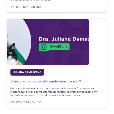
12 DEZ 2024 - 08H00
JULIANA DAMASCENO
Brincar com o gato utilizando laser faz mal?
Gatos precisam simular caça para bem-estar; laser pode frustrar por ser
inalcançável e levar a comportamentos repetitivos. Prefira brinquedos com
"presa" que completem a caçada, como varinhas com penas.
13 NOV 2024 - 09H00