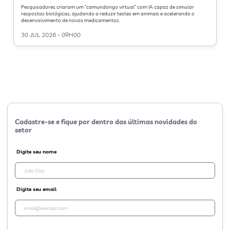
Pesquisadores criaram um “camundongo virtual” com IA capaz de simular
respostas biológicas, ajudando a reduzir testes em animais e acelerando o
desenvolvimento de novos medicamentos.
30 JUL 2026 - 09H00
Cadastre-se e fique por dentro das últimas novidades do
setor
Digite seu nome
Digite seu email