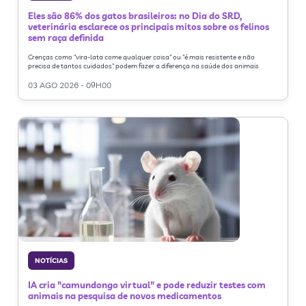
Eles são 86% dos gatos brasileiros: no Dia do SRD,
veterinária esclarece os principais mitos sobre os felinos
sem raça definida
Crenças como "vira-lata come qualquer coisa" ou "é mais resistente e não
precisa de tantos cuidados" podem fazer a diferença na saúde dos animais
03 AGO 2026 - 09H00
NOTÍCIAS
IA cria "camundongo virtual" e pode reduzir testes com
animais na pesquisa de novos medicamentos