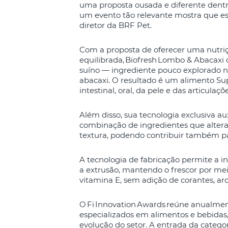
uma proposta ousada e diferente dent
um evento tão relevante mostra que es
diretor da BRF Pet.
Com a proposta de oferecer uma nutri
equilibrada, Biofresh Lombo & Abacaxi
suíno — ingrediente pouco explorado no
abacaxi. O resultado é um alimento Su
intestinal, oral, da pele e das articula
Além disso, sua tecnologia exclusiva aux
combinação de ingredientes que alteram
textura, podendo contribuir também pa
A tecnologia de fabricação permite a in
a extrusão, mantendo o frescor por mei
vitamina E, sem adição de corantes, aro
O Fi Innovation Awards reúne anualment
especializados em alimentos e bebidas
evolução do setor. A entrada da categor