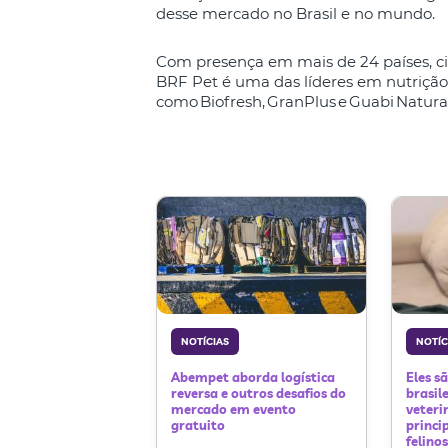
desse mercado no Brasil e no mundo.
Com presença em mais de 24 países, cin
BRF Pet é uma das líderes em nutrição
como Biofresh, GranPlus e Guabi Natura
NOTÍCIAS
NOTÍC
Abempet aborda logística
Eles s
reversa e outros desafios do
brasil
mercado em evento
veteri
gratuito
princi
felino