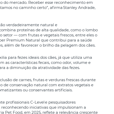
ro do mercado. Receber esse reconhecimento em
tamos no caminho certo”, afirma Stanley Andrade,
ção verdadeiramente natural e
 combina proteínas de alta qualidade, como o lombo
 setor — com frutas e vegetais frescos, entre eles o
per Premium Natural que contribui para a saúde
ções, além de favorecer o brilho da pelagem dos cães.
ilia para fezes ideais dos cães, já que utiliza uma
 as características fecais, como odor, volume e
ra a diminuição da atratividade das fezes.
clusão de carnes, frutas e verduras frescas durante
o de conservação natural com extratos vegetais e
matizantes ou conservantes artificiais.
e profissionais C-Level e pesquisadores
, reconhecendo iniciativas que impulsionam a
ia Pet Food, em 2025, reflete a relevância crescente