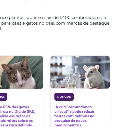
co plantas fabris e mais de 1.400 colaboradores, a
 para cães e gatos no país, com marcas de destaque
l.
IAS
NOTÍCIAS
ão 86% dos gatos
IA cria "camundongo
eiros: no Dia do SRD,
virtual" e pode reduzir
nária esclarece os
testes com animais na
pais mitos sobre os
pesquisa de novos
s sem raça definida
medicamentos