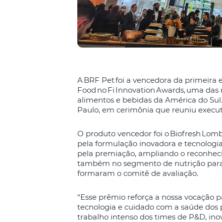
A BRF Pet foi a vencedora da primeira 
Food no Fi Innovation Awards, uma das 
alimentos e bebidas da América do Sul. 
Paulo, em cerimônia que reuniu executi
O produto vencedor foi o Biofresh Lom
pela formulação inovadora e tecnologia 
pela premiação, ampliando o reconhec
também no segmento de nutrição para c
formaram o comitê de avaliação.
“Esse prêmio reforça a nossa vocação p
tecnologia e cuidado com a saúde dos 
trabalho intenso dos times de P&D, in