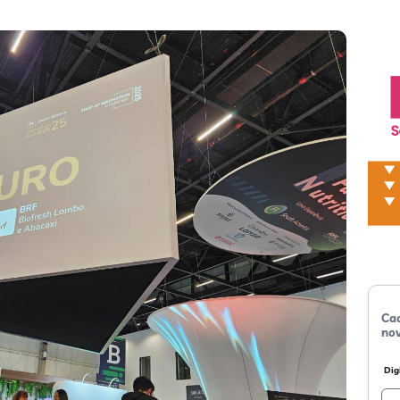
Cad
nov
Dig