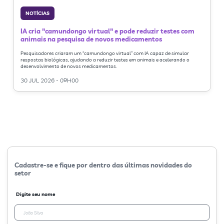
NOTÍCIAS
IA cria "camundongo virtual" e pode reduzir testes com
animais na pesquisa de novos medicamentos
Pesquisadores criaram um “camundongo virtual” com IA capaz de simular
respostas biológicas, ajudando a reduzir testes em animais e acelerando o
desenvolvimento de novos medicamentos.
30 JUL 2026 - 09H00
Cadastre-se e fique por dentro das últimas novidades do
setor
Digite seu nome